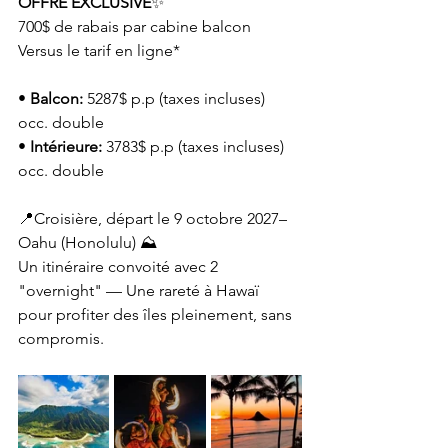
OFFRE EXCLUSIVE
✨️
700$ de rabais par cabine balcon 
Versus le tarif en ligne* 
• 
Balcon: 
5287$ p.p (taxes incluses) 
occ. double
•
 Intérieure:
 3783$ p.p (taxes incluses) 
occ. double 
📍Croisière, départ le 9 octobre 2027–
Oahu (Honolulu) ⛰️
Un itinéraire convoité avec 2 
"overnight" — Une rareté à Hawaï
pour profiter des îles pleinement, sans 
compromis.